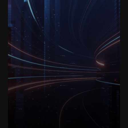
Lorem Ipsum is simply dummy
text of the printing and
typesetting industry. Lorem
Ipsum has been the industry's
standard dummy text ever
since the 1500s.
Teste