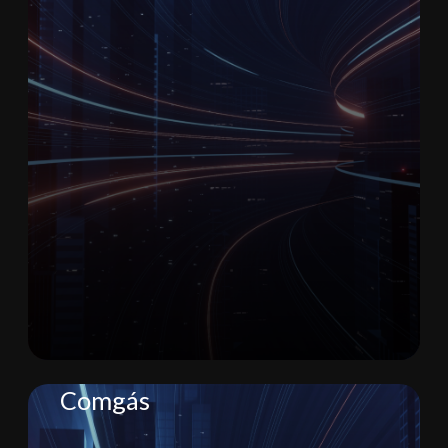
since the 1500s, when an
unknown printer took a galley of
type and scrambled it to make
a type specimen book.
Teste
Comgás