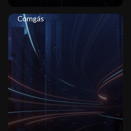
Comgás
Lorem Ipsum is simply dummy
text of the printing and
typesetting industry.
Teste