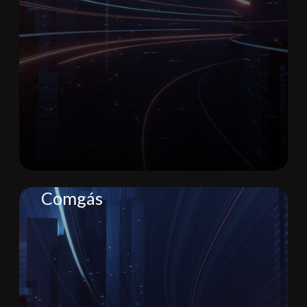
Teste
Comgás
Lorem Ipsum is simply dummy
text of the printing and
typesetting industry. Lorem
Ipsum has been the industry's
standard dummy text ever