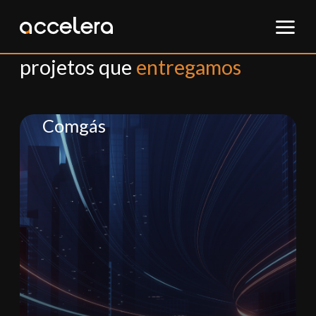
Conheça alguns dos
projetos que
entregamos
Comgás
Lorem Ipsum is simply dummy
text of the printing and
typesetting industry. Lorem
Ipsum has been the industry's
standard dummy text ever
since the 1500s, when an
unknown printer took a galley of
type and scrambled it to make
a type specimen book.